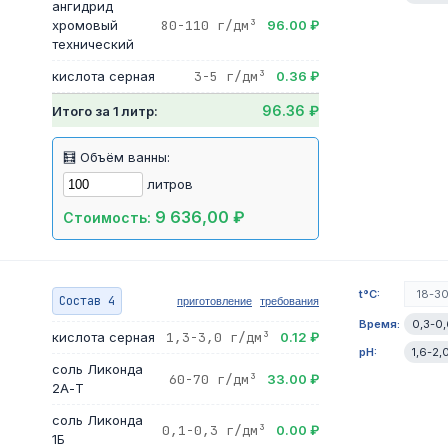
ангидрид
хромовый
80-110 г/дм³
96.00 ₽
технический
кислота серная
3-5 г/дм³
0.36 ₽
96.36 ₽
Итого за 1 литр:
🧮 Объём ванны:
литров
9 636,00 ₽
Стоимость:
t°C:
18-3
Состав 4
приготовление
требования
Время:
0,3-0,
кислота серная
1,3-3,0 г/дм³
0.12 ₽
pH:
1,6-2,
соль Ликонда
60-70 г/дм³
33.00 ₽
2А-Т
соль Ликонда
0,1-0,3 г/дм³
0.00 ₽
1Б