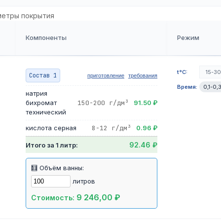
метры покрытия
Компоненты
Режим
t°C:
15-3
Состав 1
приготовление
требования
Время:
0,1-0,
натрия
бихромат
150-200 г/дм³
91.50 ₽
технический
кислота серная
8-12 г/дм³
0.96 ₽
92.46 ₽
Итого за 1 литр:
🧮 Объём ванны:
литров
9 246,00 ₽
Стоимость: