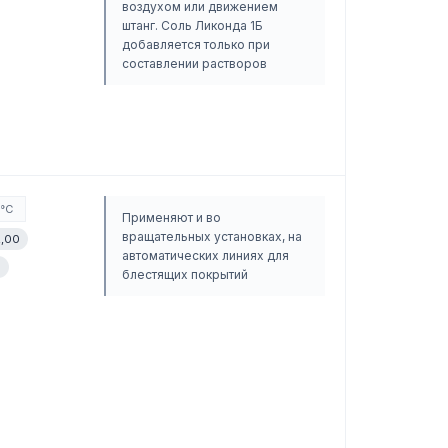
воздухом или движением
штанг. Соль Ликонда 1Б
добавляется только при
составлении растворов
0°C
Применяют и во
вращательных установках, на
2,00
автоматических линиях для
5
блестящих покрытий