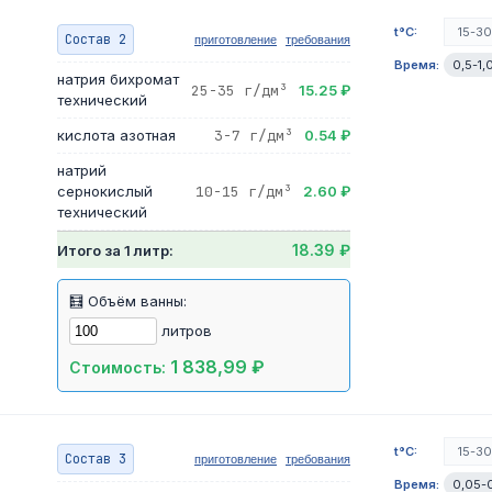
t°C:
15-3
Состав 2
приготовление
требования
Время:
0,5-1,
натрия бихромат
25-35 г/дм³
15.25 ₽
технический
кислота азотная
3-7 г/дм³
0.54 ₽
натрий
сернокислый
10-15 г/дм³
2.60 ₽
технический
18.39 ₽
Итого за 1 литр:
🧮 Объём ванны:
литров
1 838,99 ₽
Стоимость:
t°C:
15-3
Состав 3
приготовление
требования
Время:
0,05-0