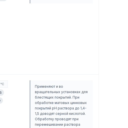
0°C
Применяют и во
вращательных установках для
6
блестящих покрытий. При
0
обработке матовых цинковых
покрытий pH раствора до 1,4-
1,5 доводят серной кислотой.
Обработку проводят при
перемешивании раствора