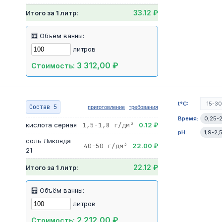
33.12 ₽
Итого за 1 литр:
🧮 Объём ванны:
литров
3 312,00 ₽
Стоимость:
t°C:
15-3
Состав 5
приготовление
требования
Время:
0,25-
кислота серная
1,5-1,8 г/дм³
0.12 ₽
pH:
1,9-2,
соль Ликонда
40-50 г/дм³
22.00 ₽
21
22.12 ₽
Итого за 1 литр:
🧮 Объём ванны:
литров
2 212,00 ₽
Стоимость: