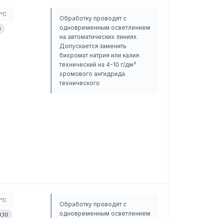
0°C
Обработку проводят с
одновременным осветлением
0
на автоматических линиях.
Допускается заменить
бихромат натрия или калия
технический на 4-10 г/дм³
хромового ангидрида
технического
0°C
Обработку проводят с
одновременным осветлением
,10