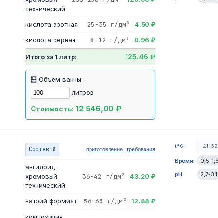
технический
кислота азотная
25-35 г/дм³
4.50 ₽
кислота серная
8-12 г/дм³
0.96 ₽
125.46 ₽
Итого за 1 литр:
🧮 Объём ванны:
литров
12 546,00 ₽
Стоимость:
t°C:
21-32
Состав 8
приготовление
требования
Время:
0,5-1,
ангидрид
pH:
2,7-3,1
хромовый
36-42 г/дм³
43.20 ₽
технический
натрий формиат
56-65 г/дм³
12.88 ₽
композиция