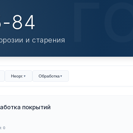
5-84
ррозии и старения
Неорг.
Обработка
▼
▼
аботка покрытий
: 0