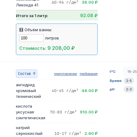
60-96 г/дм³
36.00 ₽
Ликонда 41
92.08 ₽
Итого за 1 литр:
🧮 Объём ванны:
литров
9 208,00 ₽
Стоимость:
t°C:
18-2
Состав 9
приготовление
требования
Время:
2-5
ангидрид
pH:
2-3
хромовый
40-45 г/дм³
48.00 ₽
технический
кислота
уксусная
70-80 г/дм³
910.00 ₽
синтетическая
натрий
сернокислый
10-17 г/дм³
2.60 ₽