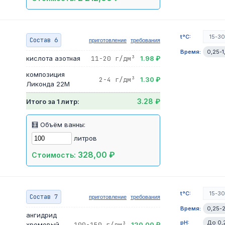
t°C:
15-3
Состав 6
приготовление
требования
Время:
0,25-1
кислота азотная
11-20 г/дм³
1.98 ₽
композиция
2-4 г/дм³
1.30 ₽
Ликонда 22М
3.28 ₽
Итого за 1 литр:
🧮 Объём ванны:
литров
328,00 ₽
Стоимость:
t°C:
15-3
Состав 7
приготовление
требования
Время:
0,25-
ангидрид
pH:
До 0,
хромовый
100-150 г/дм³
120.00 ₽