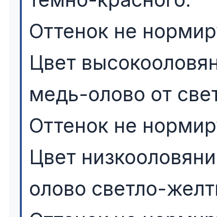
Оттенок не нормир
Цвет высокооловян
медь-олово от свет
Оттенок не нормир
Цвет низкооловяни
олово светло-желт