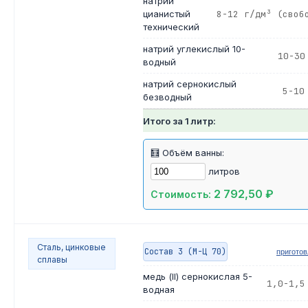
натрий
цианистый
8-12 г/дм³ (своб
технический
натрий углекислый 10-
10-30
водный
натрий сернокислый
5-10
безводный
Итого за 1 литр:
🧮 Объём ванны:
литров
2 792,50 ₽
Стоимость:
Сталь, цинковые
Состав 3 (М-Ц 70)
пригото
сплавы
медь (II) сернокислая 5-
1,0-1,5
водная