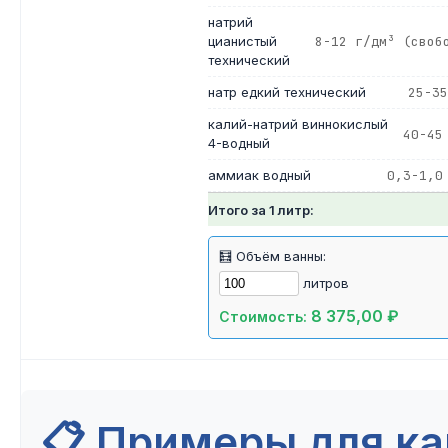
натрий
цианистый
8-12 г/дм³ (своб
технический
натр едкий технический
25-35
калий-натрий виннокислый
40-45
4-водный
аммиак водный
0,3-1,0
Итого за 1 литр:
🧮 Объём ванны:
литров
8 375,00 ₽
Стоимость:
📋 Примеры для 